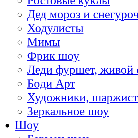
Ростовые куклы
Дед мороз и снегуро
Ходулисты
Мимы
Фрик шоу
Леди фуршет, живой 
Боди Арт
Художники, шаржис
Зеркальное шоу
Шоу